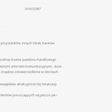
501072097
 przystanków, innych lokali, banków
hodniej ścianie pawilonu handlowego.
ażnymi arteriami komunikacyjnymi , duże
 znajdzie odzwierciedlenie w obrotach
tpliwie atrakcyjności tej lokalizacji.
lientów poruszających się pieszo jak i