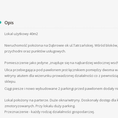
Opis
Lokal użytkowy 40m2
Nieruchomość położona na Dąbrowie ok ul.Tatrzańskiej. Wśród bloków,
przychodni oraz punktów usługowych.
Pomieszczenie jako jedyne ,znajduje się na najbardziej widocznej wsc
Ulica przebiegająca pod pawilonem jest łącznikiem pomiędzy dwoma w
witryny atutem dla wizerunku prowadzonej działalności co z pewnością
sklepu.
Ciągi piesze i nowo wybudowane 2 parkingi przed pawilonem dodały niewą
Lokal położony na parterze. Duże okna/witryny. Doskonały dostęp dla k
zmotoryzowanych. Przy lokalu duży parking.
Przeznaczenie - każdy rodzaj działalności gospodarczej.