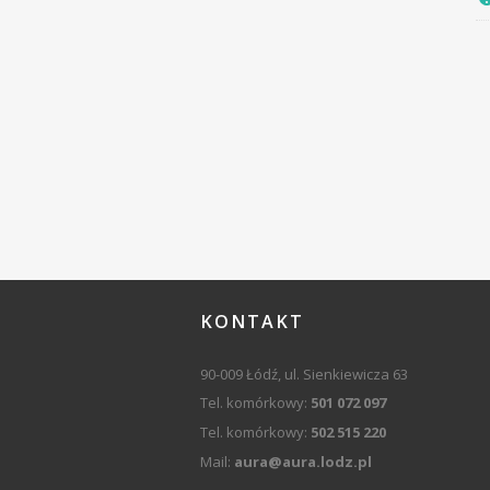
KONTAKT
90-009 Łódź, ul. Sienkiewicza 63
Tel. komórkowy:
501 072 097
Tel. komórkowy:
502 515 220
Mail:
aura@aura.lodz.pl