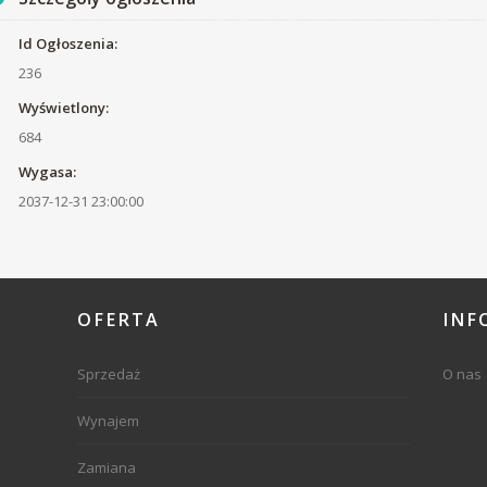
Id Ogłoszenia:
236
Wyświetlony:
684
Wygasa:
2037-12-31 23:00:00
OFERTA
INF
Sprzedaż
O nas
Wynajem
Zamiana