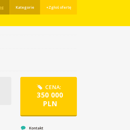
ęg
Kategorie
+Zgłoś ofertę
CENA:
350 000
PLN
Kontakt