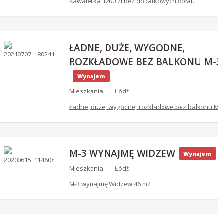
Kawalerka 1200 zł bez dodatkowych opłat.
ŁADNE, DUŻE, WYGODNE,
ROZKŁADOWE BEZ BALKONU M-
Wynajem
Mieszkania
Łódź
Ładne, duże, wygodne, rozkładowe bez balkonu M
M-3 WYNAJMĘ WIDZEW
Wynajem
Mieszkania
Łódź
M-3 wynajmę Widzew 46 m2