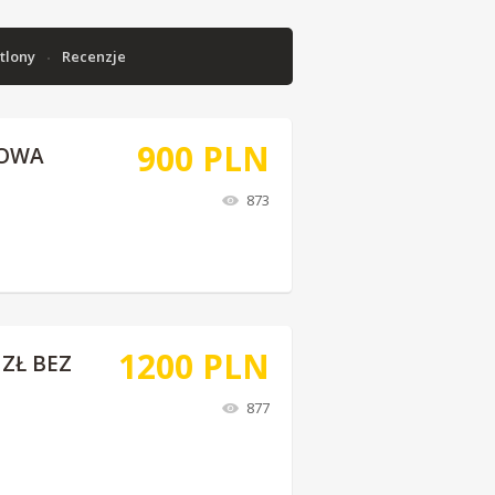
tlony
Recenzje
900
PLN
TOWA
873
1200
PLN
ZŁ BEZ
877