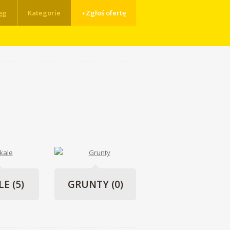
ęg
Kategorie
+Zgłoś ofertę
LE
(5)
GRUNTY
(0)