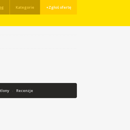
ęg
Kategorie
+Zgłoś ofertę
tlony
Recenzje